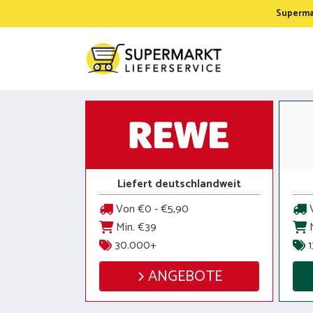
Zum
Supermar
Inhalt
springen
Liefert deutschlandweit
Von €0 - €5,90
V
Min. €39
M
30.000+
1
ANGEBOTE