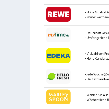
• Hohe Qualität 
• Immer wettbew
• Dauerhaft konk
• Umfangreiche L
• Vielzahl von P
• Hohe Kundenzu
• Jede Woche 30
• Deutschlandwei
• Wählen Sie aus
• Wöchentliche fl