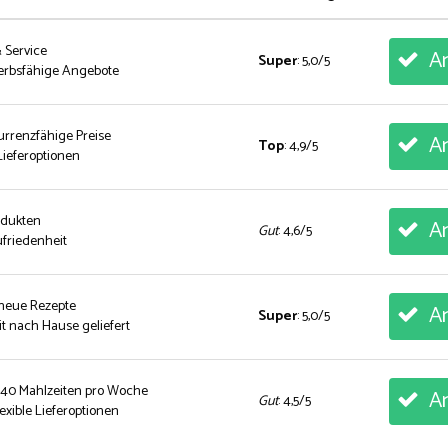
& Service
An
Super
: 5,0/5
erbsfähige Angebote
urrenzfähige Preise
An
Top
: 4,9/5
ieferoptionen
rodukten
An
Gut
: 4,6/5
friedenheit
 neue Rezepte
An
Super
: 5,0/5
t nach Hause geliefert
 40 Mahlzeiten pro Woche
An
Gut
: 4,5/5
exible Lieferoptionen