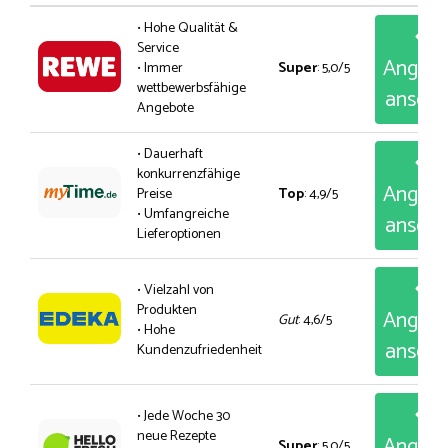
• Hohe Qualität &
Service
Angeb
• Immer
Super
: 5,0/5
wettbewerbsfähige
anseh
Angebote
• Dauerhaft
konkurrenzfähige
Angeb
Preise
Top
: 4,9/5
• Umfangreiche
anseh
Lieferoptionen
• Vielzahl von
Produkten
Angeb
Gut
: 4,6/5
• Hohe
anseh
Kundenzufriedenheit
• Jede Woche 30
neue Rezepte
Angeb
Super
: 5,0/5