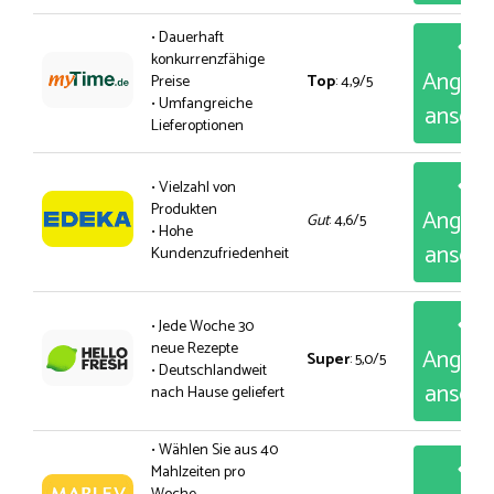
• Dauerhaft
konkurrenzfähige
Angeb
Preise
Top
: 4,9/5
• Umfangreiche
anseh
Lieferoptionen
• Vielzahl von
Produkten
Angeb
Gut
: 4,6/5
• Hohe
anseh
Kundenzufriedenheit
• Jede Woche 30
neue Rezepte
Angeb
Super
: 5,0/5
• Deutschlandweit
anseh
nach Hause geliefert
• Wählen Sie aus 40
Mahlzeiten pro