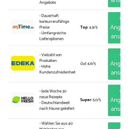
anseh
Angebote
• Dauerhaft
konkurrenzfähige
Angeb
Preise
Top
: 4,9/5
• Umfangreiche
anseh
Lieferoptionen
• Vielzahl von
Produkten
Angeb
Gut
: 4,6/5
• Hohe
anseh
Kundenzufriedenheit
• Jede Woche 30
neue Rezepte
Angeb
Super
: 5,0/5
• Deutschlandweit
anseh
nach Hause geliefert
• Wählen Sie aus 40