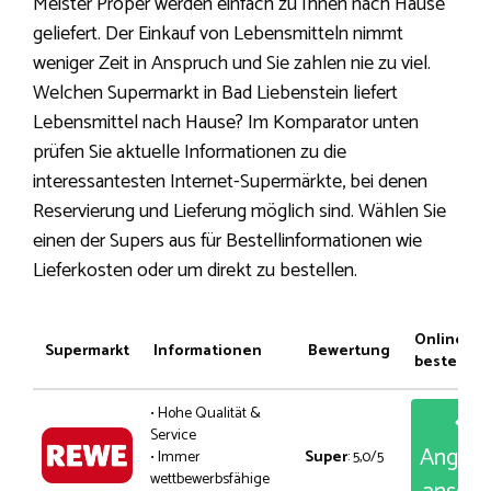
Meister Proper werden einfach zu Ihnen nach Hause
geliefert. Der Einkauf von Lebensmitteln nimmt
weniger Zeit in Anspruch und Sie zahlen nie zu viel.
Welchen Supermarkt in Bad Liebenstein liefert
Lebensmittel nach Hause? Im Komparator unten
prüfen Sie aktuelle Informationen zu die
interessantesten Internet-Supermärkte, bei denen
Reservierung und Lieferung möglich sind. Wählen Sie
einen der Supers aus für Bestellinformationen wie
Lieferkosten oder um direkt zu bestellen.
Online
Supermarkt
Informationen
Bewertung
bestellen
• Hohe Qualität &
Service
Angeb
• Immer
Super
: 5,0/5
wettbewerbsfähige