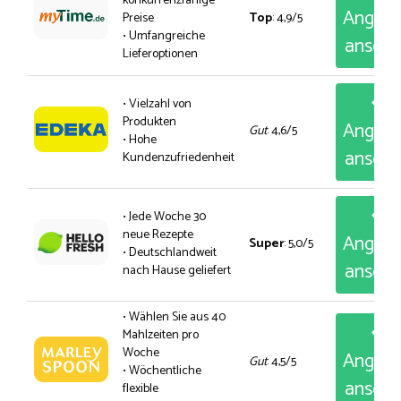
konkurrenzfähige
Angeb
Preise
Top
: 4,9/5
• Umfangreiche
anseh
Lieferoptionen
• Vielzahl von
Produkten
Angeb
Gut
: 4,6/5
• Hohe
anseh
Kundenzufriedenheit
• Jede Woche 30
neue Rezepte
Angeb
Super
: 5,0/5
• Deutschlandweit
anseh
nach Hause geliefert
• Wählen Sie aus 40
Mahlzeiten pro
Woche
Angeb
Gut
: 4,5/5
• Wöchentliche
anseh
flexible