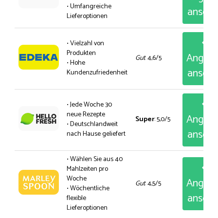
• Umfangreiche
anseh
Lieferoptionen
• Vielzahl von
Produkten
Angeb
Gut
: 4,6/5
• Hohe
anseh
Kundenzufriedenheit
• Jede Woche 30
neue Rezepte
Angeb
Super
: 5,0/5
• Deutschlandweit
anseh
nach Hause geliefert
• Wählen Sie aus 40
Mahlzeiten pro
Woche
Angeb
Gut
: 4,5/5
• Wöchentliche
anseh
flexible
Lieferoptionen