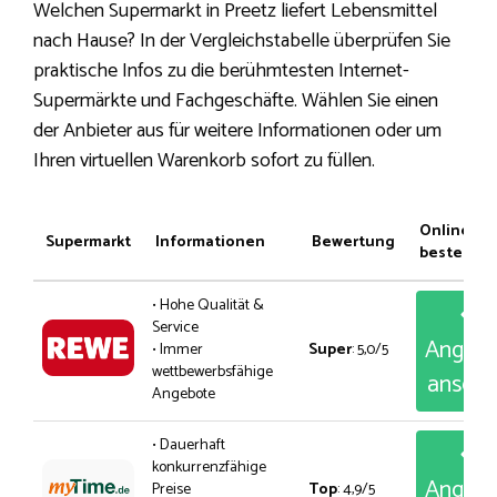
Welchen Supermarkt in Preetz liefert Lebensmittel
nach Hause? In der Vergleichstabelle überprüfen Sie
praktische Infos zu die berühmtesten Internet-
Supermärkte und Fachgeschäfte. Wählen Sie einen
der Anbieter aus für weitere Informationen oder um
Ihren virtuellen Warenkorb sofort zu füllen.
Online
Supermarkt
Informationen
Bewertung
bestellen
• Hohe Qualität &
Service
Angeb
• Immer
Super
: 5,0/5
wettbewerbsfähige
anseh
Angebote
• Dauerhaft
konkurrenzfähige
Angeb
Preise
Top
: 4,9/5