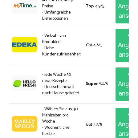
konkurrenzfähige
Angeb
Preise
Top
: 4,9/5
• Umfangreiche
anseh
Lieferoptionen
• Vielzahl von
Produkten
Angeb
Gut
: 4,6/5
• Hohe
anseh
Kundenzufriedenheit
• Jede Woche 30
neue Rezepte
Angeb
Super
: 5,0/5
• Deutschlandweit
anseh
nach Hause geliefert
• Wählen Sie aus 40
Mahlzeiten pro
Woche
Angeb
Gut
: 4,5/5
• Wöchentliche
anseh
flexible