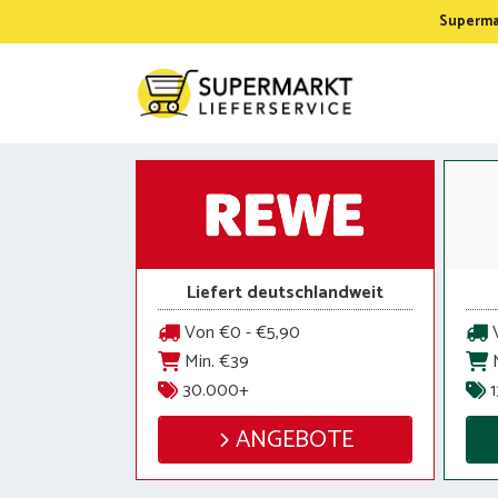
Zum
Supermar
Inhalt
springen
Liefert deutschlandweit
Von €0 - €5,90
V
Min. €39
M
30.000+
1
ANGEBOTE