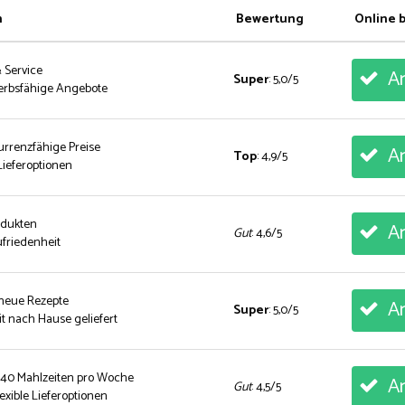
n
Bewertung
Online 
& Service
An
Super
: 5,0/5
erbsfähige Angebote
urrenzfähige Preise
An
Top
: 4,9/5
ieferoptionen
rodukten
An
Gut
: 4,6/5
friedenheit
 neue Rezepte
An
Super
: 5,0/5
t nach Hause geliefert
 40 Mahlzeiten pro Woche
An
Gut
: 4,5/5
exible Lieferoptionen