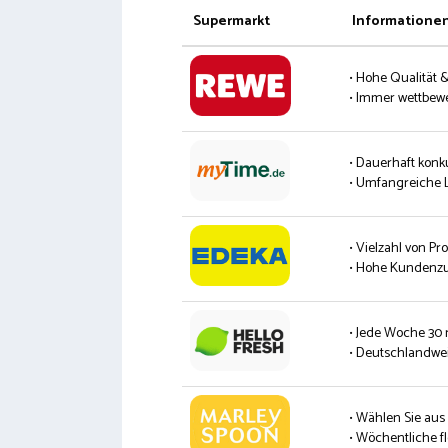
Supermarkt
Informatione
• Hohe Qualität 
• Immer wettbew
• Dauerhaft konk
• Umfangreiche L
• Vielzahl von P
• Hohe Kundenzu
• Jede Woche 30
• Deutschlandwei
• Wählen Sie aus
• Wöchentliche fl