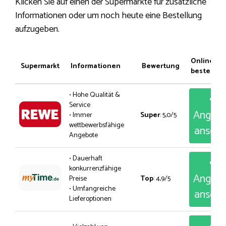
Klicken Sie auf einen der Supermärkte für zusätzliche
Informationen oder um noch heute eine Bestellung
aufzugeben.
Online
Supermarkt
Informationen
Bewertung
bestellen
• Hohe Qualität &
Service
Angeb
• Immer
Super
: 5,0/5
wettbewerbsfähige
anseh
Angebote
• Dauerhaft
konkurrenzfähige
Angeb
Preise
Top
: 4,9/5
• Umfangreiche
anseh
Lieferoptionen