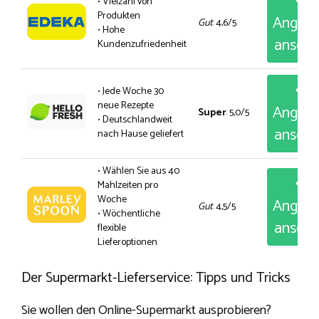
• Vielzahl von
Produkten
Angeb
Gut
: 4,6/5
• Hohe
anseh
Kundenzufriedenheit
• Jede Woche 30
neue Rezepte
Angeb
Super
: 5,0/5
• Deutschlandweit
anseh
nach Hause geliefert
• Wählen Sie aus 40
Mahlzeiten pro
Woche
Angeb
Gut
: 4,5/5
• Wöchentliche
anseh
flexible
Lieferoptionen
Der Supermarkt-Lieferservice: Tipps und Tricks
Sie wollen den Online-Supermarkt ausprobieren?