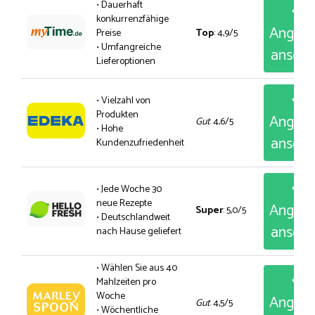
• Dauerhaft
konkurrenzfähige
Angeb
Preise
Top
: 4,9/5
• Umfangreiche
anseh
Lieferoptionen
• Vielzahl von
Produkten
Angeb
Gut
: 4,6/5
• Hohe
anseh
Kundenzufriedenheit
• Jede Woche 30
neue Rezepte
Angeb
Super
: 5,0/5
• Deutschlandweit
anseh
nach Hause geliefert
• Wählen Sie aus 40
Mahlzeiten pro
Woche
Angeb
Gut
: 4,5/5
• Wöchentliche