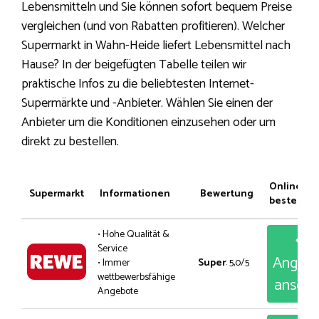
Lebensmitteln und Sie können sofort bequem Preise
vergleichen (und von Rabatten profitieren). Welcher
Supermarkt in Wahn-Heide liefert Lebensmittel nach
Hause? In der beigefügten Tabelle teilen wir
praktische Infos zu die beliebtesten Internet-
Supermärkte und -Anbieter. Wählen Sie einen der
Anbieter um die Konditionen einzusehen oder um
direkt zu bestellen.
Online
Supermarkt
Informationen
Bewertung
bestellen
• Hohe Qualität &
Service
Angeb
• Immer
Super
: 5,0/5
wettbewerbsfähige
anseh
Angebote