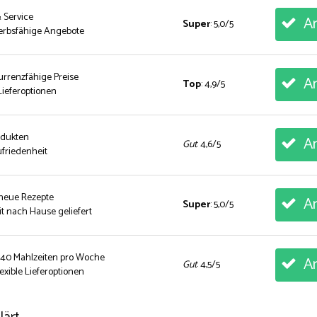
& Service
An
Super
: 5,0/5
erbsfähige Angebote
urrenzfähige Preise
An
Top
: 4,9/5
ieferoptionen
rodukten
An
Gut
: 4,6/5
friedenheit
 neue Rezepte
An
Super
: 5,0/5
t nach Hause geliefert
 40 Mahlzeiten pro Woche
An
Gut
: 4,5/5
exible Lieferoptionen