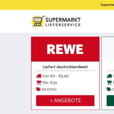
Zum
Supermar
Inhalt
springen
Liefert deutschlandweit
Von €0 - €5,90
V
Min. €39
M
30.000+
1
ANGEBOTE