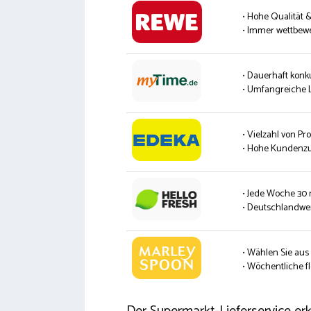
• Hohe Qualität 
• Immer wettbew
• Dauerhaft konk
• Umfangreiche L
• Vielzahl von P
• Hohe Kundenzu
• Jede Woche 30
• Deutschlandwei
• Wählen Sie aus
• Wöchentliche fl