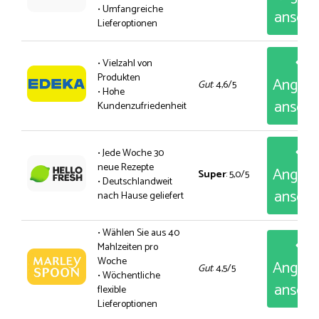
• Umfangreiche
anseh
Lieferoptionen
• Vielzahl von
Produkten
Angeb
Gut
: 4,6/5
• Hohe
anseh
Kundenzufriedenheit
• Jede Woche 30
neue Rezepte
Angeb
Super
: 5,0/5
• Deutschlandweit
anseh
nach Hause geliefert
• Wählen Sie aus 40
Mahlzeiten pro
Woche
Angeb
Gut
: 4,5/5
• Wöchentliche
anseh
flexible
Lieferoptionen