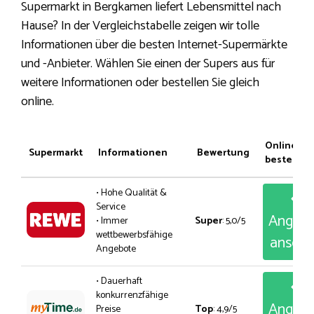
Supermarkt in Bergkamen liefert Lebensmittel nach
Hause? In der Vergleichstabelle zeigen wir tolle
Informationen über die besten Internet-Supermärkte
und -Anbieter. Wählen Sie einen der Supers aus für
weitere Informationen oder bestellen Sie gleich
online.
Online
Supermarkt
Informationen
Bewertung
bestellen
• Hohe Qualität &
Service
Angeb
• Immer
Super
: 5,0/5
wettbewerbsfähige
anseh
Angebote
• Dauerhaft
konkurrenzfähige
Angeb
Preise
Top
: 4,9/5