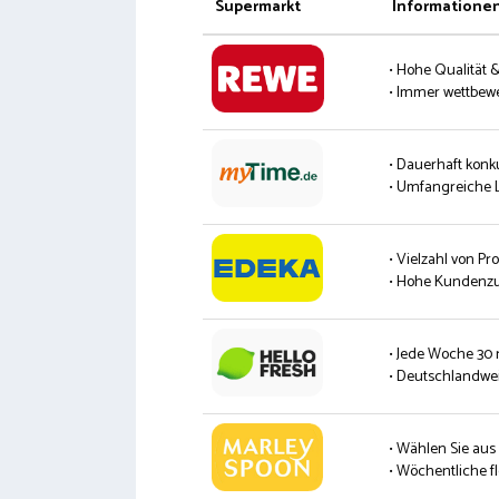
Supermarkt
Informatione
• Hohe Qualität 
• Immer wettbew
• Dauerhaft konk
• Umfangreiche L
• Vielzahl von P
• Hohe Kundenzu
• Jede Woche 30
• Deutschlandwei
• Wählen Sie aus
• Wöchentliche fl