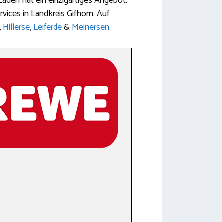
aden hat ein einzigartiges Angebot.
vices in Landkreis Gifhorn. Auf
,
Hillerse
,
Leiferde
&
Meinersen
.