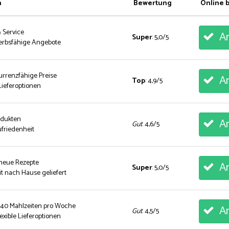
n
Bewertung
Online 
& Service
An
Super
: 5,0/5
erbsfähige Angebote
urrenzfähige Preise
An
Top
: 4,9/5
ieferoptionen
rodukten
An
Gut
: 4,6/5
friedenheit
 neue Rezepte
An
Super
: 5,0/5
t nach Hause geliefert
 40 Mahlzeiten pro Woche
An
Gut
: 4,5/5
exible Lieferoptionen