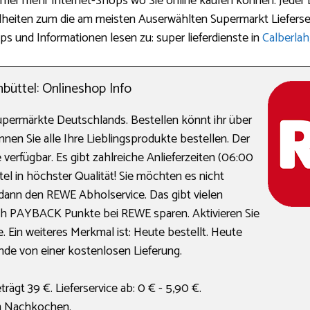
mmer mehr Internet-Shops wo Sie online kaufen können. Jeder L
zelheiten zum die am meisten Auserwählten Supermarkt Lieferser
ps und Informationen lesen zu: super lieferdienste in
Calberlah
üttel: Onlineshop Info
Supermärkte Deutschlands. Bestellen könnt ihr über
nnen Sie alle Ihre Lieblingsprodukte bestellen. Der
 verfügbar. Es gibt zahlreiche Anlieferzeiten (06:00
el in höchster Qualität! Sie möchten es nicht
dann den REWE Abholservice. Das gibt vielen
auch PAYBACK Punkte bei REWE sparen. Aktivieren Sie
. Ein weiteres Merkmal ist: Heute bestellt. Heute
kunde von einer kostenlosen Lieferung.
rägt 39 €. Lieferservice ab: 0 € - 5,90 €.
m Nachkochen.