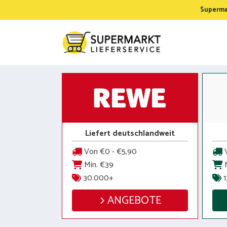
Zum
Supermar
Inhalt
springen
Liefert deutschlandweit
Von €0 - €5,90
V
Min. €39
M
30.000+
1
ANGEBOTE