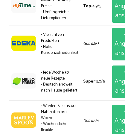
konkurrenzfähige
Angeb
Preise
Top
: 4,9/5
• Umfangreiche
anseh
Lieferoptionen
• Vielzahl von
Produkten
Angeb
Gut
: 4,6/5
• Hohe
anseh
Kundenzufriedenheit
• Jede Woche 30
neue Rezepte
Angeb
Super
: 5,0/5
• Deutschlandweit
anseh
nach Hause geliefert
• Wählen Sie aus 40
Mahlzeiten pro
Woche
Angeb
Gut
: 4,5/5
• Wöchentliche
anseh
flexible