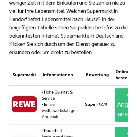
weniger Zeit mit dem Einkaufen und Sie zahlen nie zu
viel für Ihre Lebensmittel. Welchen Supermarkt in
Handorf liefert Lebensmittel nach Hause? In der
beigefügten Tabelle sehen Sie praktische Infos zu die
bekanntesten Internet-Supermärkte in Deutschland.
Klicken Sie sich durch um den Dienst genauer zu
erkunden oder um direkt zu bestellen.
Online
Supermarkt
Informationen
Bewertung
bestellen
• Hohe Qualität &
Service
Angeb
• Immer
Super
: 5,0/5
wettbewerbsfähige
anseh
Angebote
• Dauerhaft