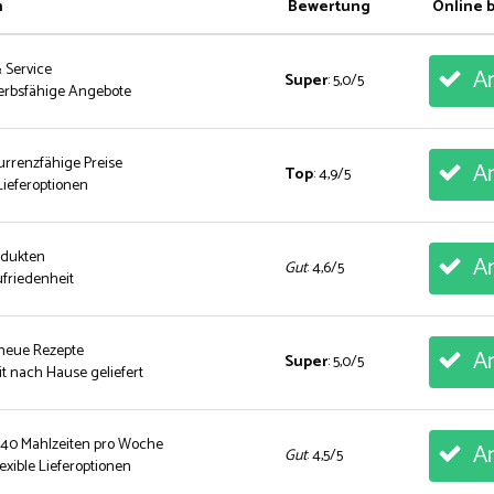
n
Bewertung
Online 
& Service
An
Super
: 5,0/5
erbsfähige Angebote
urrenzfähige Preise
An
Top
: 4,9/5
ieferoptionen
rodukten
An
Gut
: 4,6/5
friedenheit
 neue Rezepte
An
Super
: 5,0/5
t nach Hause geliefert
 40 Mahlzeiten pro Woche
An
Gut
: 4,5/5
exible Lieferoptionen