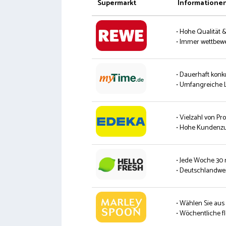
Supermarkt
Informatione
• Hohe Qualität 
• Immer wettbew
• Dauerhaft konk
• Umfangreiche L
• Vielzahl von P
• Hohe Kundenzu
• Jede Woche 30
• Deutschlandwei
• Wählen Sie aus
• Wöchentliche fl