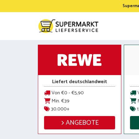
Zum
Supermar
Inhalt
springen
Liefert deutschlandweit
Von €0 - €5,90
V
Min. €39
M
30.000+
1
ANGEBOTE