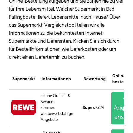
Online-Bestellung aufgeben und Sie zahlen nie zu viel
für Ihre Lebensmittel. Welcher Supermarkt in Bad
Fallingbostel liefert Lebensmittel nach Hause? Über
das Supermarkt-Vergleichstool teilen wir alle
Informationen zu die bekanntesten Internet-
Supermärkte und Lieferanten. Klicken Sie sich durch
für Bestellinformationen wie Lieferkosten oder um
direkt einen Liefertermin zu buchen.
Online
Supermarkt
Informationen
Bewertung
bestellen
• Hohe Qualität &
Service
Angeb
• Immer
Super
: 5,0/5
wettbewerbsfähige
anseh
Angebote