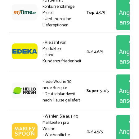
• Dauerhaft
konkurrenzfähige
Angeb
Preise
Top
: 4,9/5
• Umfangreiche
anseh
Lieferoptionen
• Vielzahl von
Produkten
Angeb
Gut
: 4,6/5
• Hohe
anseh
Kundenzufriedenheit
• Jede Woche 30
neue Rezepte
Angeb
Super
: 5,0/5
• Deutschlandweit
anseh
nach Hause geliefert
• Wählen Sie aus 40
Mahlzeiten pro
Woche
Angeb
Gut
: 4,5/5
• Wöchentliche