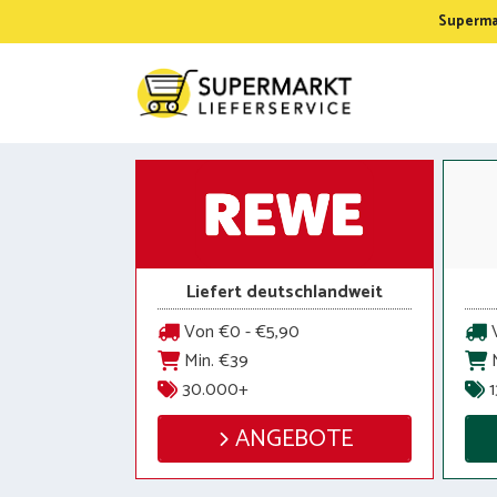
Zum
Supermar
Inhalt
springen
Liefert deutschlandweit
Von €0 - €5,90
V
Min. €39
M
30.000+
1
ANGEBOTE