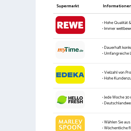
Supermarkt
Informatione
• Hohe Qualität 
• Immer wettbew
• Dauerhaft konk
• Umfangreiche L
• Vielzahl von P
• Hohe Kundenzu
• Jede Woche 30
• Deutschlandwei
• Wählen Sie aus
• Wöchentliche fl