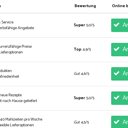
n
Bewertung
Online 
& Service
An
Super
: 5,0/5
erbsfähige Angebote
urrenzfähige Preise
An
Top
: 4,9/5
ieferoptionen
rodukten
An
Gut
: 4,6/5
friedenheit
 neue Rezepte
An
Super
: 5,0/5
t nach Hause geliefert
 40 Mahlzeiten pro Woche
An
Gut
: 4,5/5
exible Lieferoptionen