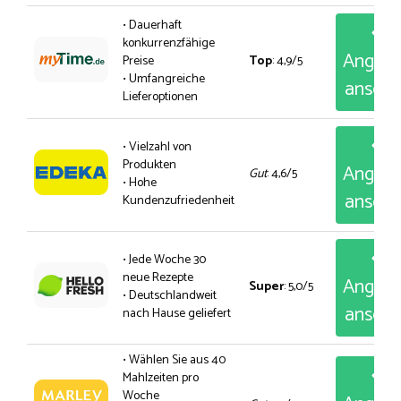
• Dauerhaft
konkurrenzfähige
Angeb
Preise
Top
: 4,9/5
• Umfangreiche
anseh
Lieferoptionen
• Vielzahl von
Produkten
Angeb
Gut
: 4,6/5
• Hohe
anseh
Kundenzufriedenheit
• Jede Woche 30
neue Rezepte
Angeb
Super
: 5,0/5
• Deutschlandweit
anseh
nach Hause geliefert
• Wählen Sie aus 40
Mahlzeiten pro
Woche