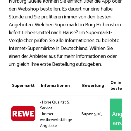
Nürburg Quelle können Sie einfach über die App oder
den Webshop bestellen. Es dauert nur eine halbe
Stunde und Sie profitieren immer von den besten
Angeboten. Welchen Supermarkt in Burg Hohenstein
liefert Lebensmittel nach Hause? Im Supermarkt-
Vergleicher prüfen Sie alle Informationen zu beliebte
Internet-Supermärkte in Deutschland. Wählen Sie
einen der Anbieter aus für mehr Informationen oder
um gleich Ihre erste Bestellung aufzugeben.
Online
Supermarkt
Informationen
Bewertung
bestellen
• Hohe Qualität &
Service
Angeb
• Immer
Super
: 5,0/5
wettbewerbsfähige
anseh
Angebote