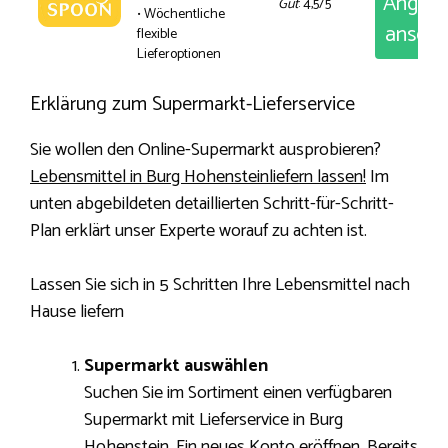
Angeb
Gut
: 4,5/5
• Wöchentliche
anseh
flexible
Lieferoptionen
Erklärung zum Supermarkt-Lieferservice
Sie wollen den Online-Supermarkt ausprobieren?
Lebensmittel in Burg Hohensteinliefern lassen!
Im
unten abgebildeten detaillierten Schritt-für-Schritt-
Plan erklärt unser Experte worauf zu achten ist.
Lassen Sie sich in 5 Schritten Ihre Lebensmittel nach
Hause liefern
Supermarkt auswählen
Suchen Sie im Sortiment einen verfügbaren
Supermarkt mit Lieferservice in Burg
Hohenstein. Ein neues Konto eröffnen. Bereits