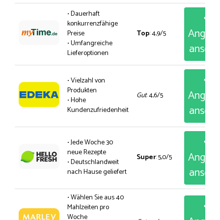
• Dauerhaft
konkurrenzfähige
Angeb
Preise
Top
: 4,9/5
• Umfangreiche
anseh
Lieferoptionen
• Vielzahl von
Produkten
Angeb
Gut
: 4,6/5
• Hohe
anseh
Kundenzufriedenheit
• Jede Woche 30
neue Rezepte
Angeb
Super
: 5,0/5
• Deutschlandweit
anseh
nach Hause geliefert
• Wählen Sie aus 40
Mahlzeiten pro
Woche