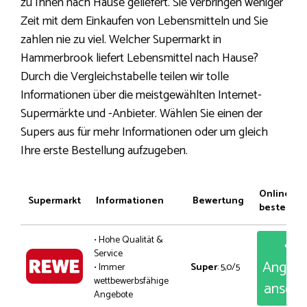
zu Ihnen nach Hause geliefert. Sie verbringen weniger
Zeit mit dem Einkaufen von Lebensmitteln und Sie
zahlen nie zu viel. Welcher Supermarkt in
Hammerbrook liefert Lebensmittel nach Hause?
Durch die Vergleichstabelle teilen wir tolle
Informationen über die meistgewählten Internet-
Supermärkte und -Anbieter. Wählen Sie einen der
Supers aus für mehr Informationen oder um gleich
Ihre erste Bestellung aufzugeben.
Online
Supermarkt
Informationen
Bewertung
bestellen
• Hohe Qualität &
Service
Angeb
• Immer
Super
: 5,0/5
wettbewerbsfähige
anseh
Angebote