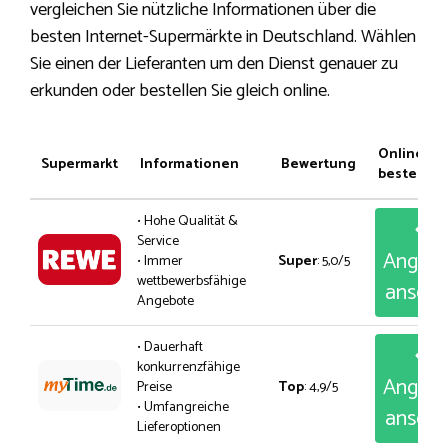
vergleichen Sie nützliche Informationen über die
besten Internet-Supermärkte in Deutschland. Wählen
Sie einen der Lieferanten um den Dienst genauer zu
erkunden oder bestellen Sie gleich online.
Online
Supermarkt
Informationen
Bewertung
bestellen
• Hohe Qualität &
Service
Angeb
• Immer
Super
: 5,0/5
wettbewerbsfähige
anseh
Angebote
• Dauerhaft
konkurrenzfähige
Angeb
Preise
Top
: 4,9/5
• Umfangreiche
anseh
Lieferoptionen