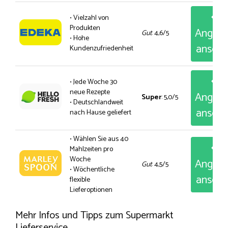
• Vielzahl von
Produkten
Angeb
Gut
: 4,6/5
• Hohe
anseh
Kundenzufriedenheit
• Jede Woche 30
neue Rezepte
Angeb
Super
: 5,0/5
• Deutschlandweit
anseh
nach Hause geliefert
• Wählen Sie aus 40
Mahlzeiten pro
Woche
Angeb
Gut
: 4,5/5
• Wöchentliche
anseh
flexible
Lieferoptionen
Mehr Infos und Tipps zum Supermarkt
Lieferservice