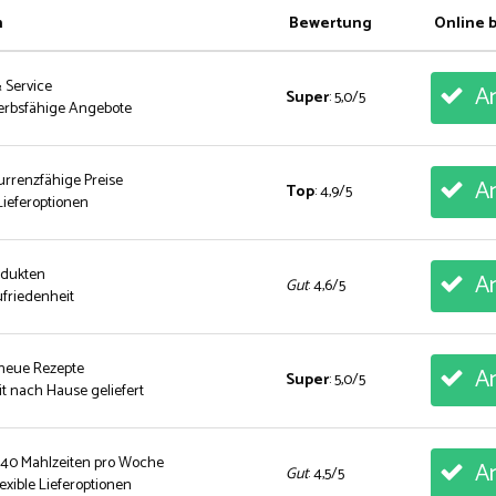
n
Bewertung
Online 
& Service
An
Super
: 5,0/5
erbsfähige Angebote
urrenzfähige Preise
An
Top
: 4,9/5
ieferoptionen
rodukten
An
Gut
: 4,6/5
friedenheit
 neue Rezepte
An
Super
: 5,0/5
t nach Hause geliefert
 40 Mahlzeiten pro Woche
An
Gut
: 4,5/5
exible Lieferoptionen