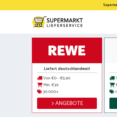
Zum
Supermar
Inhalt
springen
Liefert deutschlandweit
Von €0 - €5,90
V
Min. €39
M
30.000+
1
ANGEBOTE