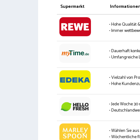
Supermarkt
Informatione
• Hohe Qualität 
• Immer wettbew
• Dauerhaft konk
• Umfangreiche L
• Vielzahl von P
• Hohe Kundenzu
• Jede Woche 30
• Deutschlandwei
• Wählen Sie aus
• Wöchentliche fl