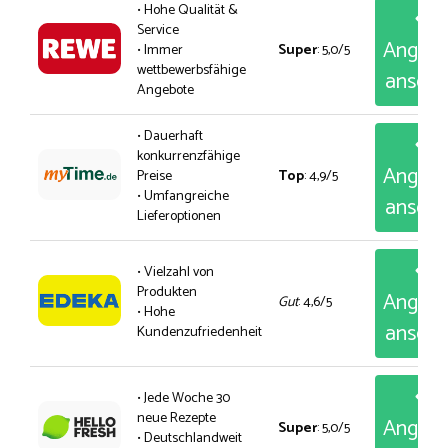
• Hohe Qualität &
Service
Angeb
• Immer
Super
: 5,0/5
wettbewerbsfähige
anseh
Angebote
• Dauerhaft
konkurrenzfähige
Angeb
Preise
Top
: 4,9/5
• Umfangreiche
anseh
Lieferoptionen
• Vielzahl von
Produkten
Angeb
Gut
: 4,6/5
• Hohe
anseh
Kundenzufriedenheit
• Jede Woche 30
neue Rezepte
Angeb
Super
: 5,0/5
• Deutschlandweit