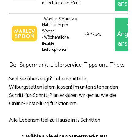
anseh
nach Hause geliefert
• Wählen Sie aus 40
Mahlzeiten pro
Woche
Angeb
Gut
: 4,5/5
• Wöchentliche
anseh
flexible
Lieferoptionen
Der Supermarkt-Lieferservice: Tipps und Tricks
Sind Sie überzeugt?
Lebensmittel in
Wilburgstettenliefern lassen!
Im unten stehenden
Schritt-für-Schritt-Plan erklären wir genau wie die
Online-Bestellung funktioniert.
Alle Lebensmittel zu Hause in 5 Schritten
Wählen Sie einen Supermarkt aus