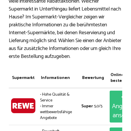
viele interessante Rabattaktionen. Welcher
Supermarkt in Unterthingau liefert Lebensmittel nach
Hause? Im Supermarkt-Vergleicher zeigen wir
praktische Informationen zu die berühmtesten
Internet-Supermärkte, bei denen Reservierung und
Lieferung möglich sind. Wählen Sie einen der Anbieter
aus für zusätzliche Informationen oder um gleich Ihre
erste Bestellung aufzugeben.
Online
Supermarkt
Informationen
Bewertung
bestellen
• Hohe Qualität &
Service
Angeb
• Immer
Super
: 5,0/5
wettbewerbsfähige
anseh
Angebote