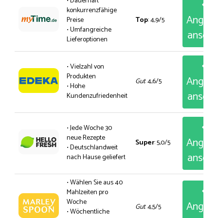
• Dauerhaft
konkurrenzfähige
Angeb
Preise
Top
: 4,9/5
• Umfangreiche
anseh
Lieferoptionen
• Vielzahl von
Produkten
Angeb
Gut
: 4,6/5
• Hohe
anseh
Kundenzufriedenheit
• Jede Woche 30
neue Rezepte
Angeb
Super
: 5,0/5
• Deutschlandweit
anseh
nach Hause geliefert
• Wählen Sie aus 40
Mahlzeiten pro
Woche
Angeb
Gut
: 4,5/5
• Wöchentliche