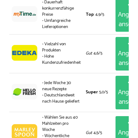
• Dauerhaft
konkurrenzfähige
Angeb
Preise
Top
: 4,9/5
• Umfangreiche
anseh
Lieferoptionen
• Vielzahl von
Produkten
Angeb
Gut
: 4,6/5
• Hohe
anseh
Kundenzufriedenheit
• Jede Woche 30
neue Rezepte
Angeb
Super
: 5,0/5
• Deutschlandweit
anseh
nach Hause geliefert
• Wählen Sie aus 40
Mahlzeiten pro
Woche
Angeb
Gut
: 4,5/5
• Wöchentliche