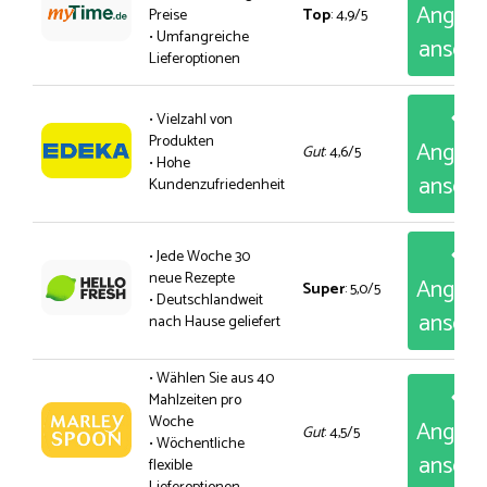
Angeb
Preise
Top
: 4,9/5
• Umfangreiche
anseh
Lieferoptionen
• Vielzahl von
Produkten
Angeb
Gut
: 4,6/5
• Hohe
anseh
Kundenzufriedenheit
• Jede Woche 30
neue Rezepte
Angeb
Super
: 5,0/5
• Deutschlandweit
anseh
nach Hause geliefert
• Wählen Sie aus 40
Mahlzeiten pro
Woche
Angeb
Gut
: 4,5/5
• Wöchentliche
anseh
flexible