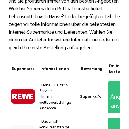
und Sie profitieren immer von den besten Angeboten.
Welcher Supermarkt in Rotthalmünster liefert
Lebensmittel nach Hause? In der beigefügten Tabelle
zeigen wir tolle Informationen über die beliebtesten
Internet-Supermärkte und Lieferanten. Wählen Sie
einen der Anbieter für weitere Informationen oder um
gleich Ihre erste Bestellung aufzugeben.
Online
Supermarkt
Informationen
Bewertung
bestellen
• Hohe Qualität &
Service
Angeb
• Immer
Super
: 5,0/5
wettbewerbsfähige
anseh
Angebote
• Dauerhaft
konkurrenzfähige