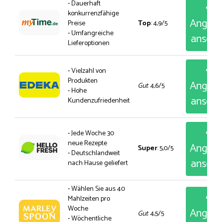
• Dauerhaft
konkurrenzfähige
Angeb
Preise
Top
: 4,9/5
• Umfangreiche
anseh
Lieferoptionen
• Vielzahl von
Produkten
Angeb
Gut
: 4,6/5
• Hohe
anseh
Kundenzufriedenheit
• Jede Woche 30
neue Rezepte
Angeb
Super
: 5,0/5
• Deutschlandweit
anseh
nach Hause geliefert
• Wählen Sie aus 40
Mahlzeiten pro
Woche
Angeb
Gut
: 4,5/5
• Wöchentliche