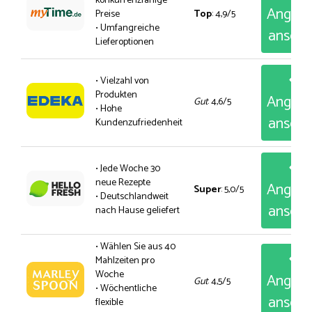
konkurrenzfähige
Angeb
Preise
Top
: 4,9/5
• Umfangreiche
anseh
Lieferoptionen
• Vielzahl von
Produkten
Angeb
Gut
: 4,6/5
• Hohe
anseh
Kundenzufriedenheit
• Jede Woche 30
neue Rezepte
Angeb
Super
: 5,0/5
• Deutschlandweit
anseh
nach Hause geliefert
• Wählen Sie aus 40
Mahlzeiten pro
Woche
Angeb
Gut
: 4,5/5
• Wöchentliche
anseh
flexible