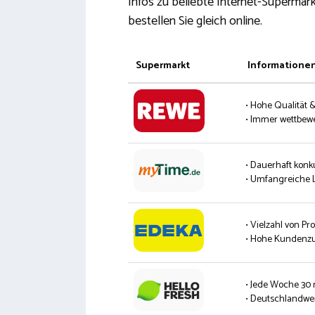
Infos zu beliebte Internet-Supermärk
bestellen Sie gleich online.
Supermarkt
Informatione
• Hohe Qualität 
• Immer wettbew
• Dauerhaft konk
• Umfangreiche L
• Vielzahl von P
• Hohe Kundenzu
• Jede Woche 30
• Deutschlandwei