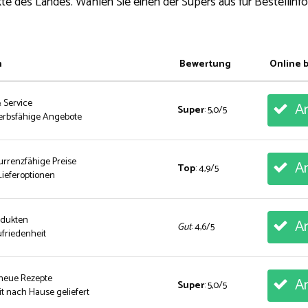
te des Landes. Wählen Sie einen der Supers aus für Bestellinf
n
Bewertung
Online 
& Service
An
Super
: 5,0/5
erbsfähige Angebote
urrenzfähige Preise
An
Top
: 4,9/5
ieferoptionen
rodukten
An
Gut
: 4,6/5
friedenheit
 neue Rezepte
An
Super
: 5,0/5
t nach Hause geliefert