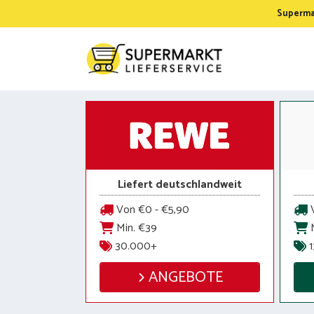
Zum
Supermar
Inhalt
springen
Liefert deutschlandweit
Von €0 - €5,90
V
Min. €39
M
30.000+
1
ANGEBOTE