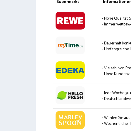
Supermarkt
Informatione
• Hohe Qualität 
• Immer wettbew
• Dauerhaft konk
• Umfangreiche L
• Vielzahl von P
• Hohe Kundenzu
• Jede Woche 30
• Deutschlandwei
• Wählen Sie aus
• Wöchentliche fl