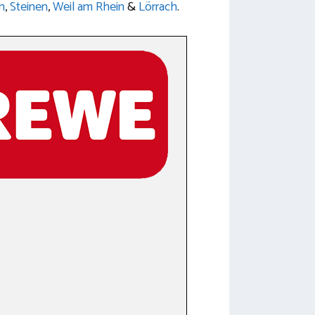
n
,
Steinen
,
Weil am Rhein
&
Lörrach
.