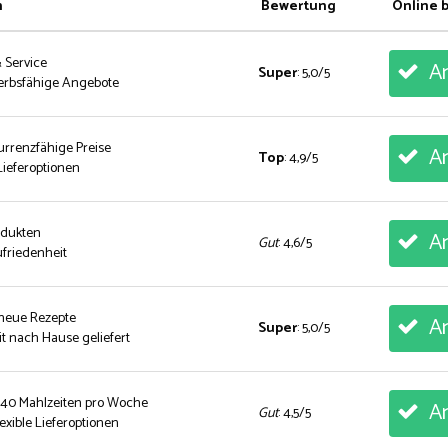
n
Bewertung
Online 
& Service
An
Super
: 5,0/5
erbsfähige Angebote
urrenzfähige Preise
An
Top
: 4,9/5
ieferoptionen
rodukten
An
Gut
: 4,6/5
friedenheit
 neue Rezepte
An
Super
: 5,0/5
t nach Hause geliefert
 40 Mahlzeiten pro Woche
An
Gut
: 4,5/5
exible Lieferoptionen