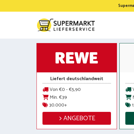
Zum
Supermar
Inhalt
springen
Liefert deutschlandweit
Von €0 - €5,90
V
Min. €39
M
30.000+
1
ANGEBOTE