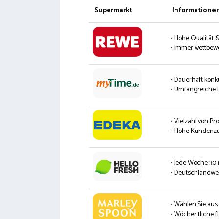
Supermarkt
Informatione
• Hohe Qualität 
• Immer wettbew
• Dauerhaft konk
• Umfangreiche L
• Vielzahl von P
• Hohe Kundenzu
• Jede Woche 30
• Deutschlandwei
• Wählen Sie aus
• Wöchentliche fl