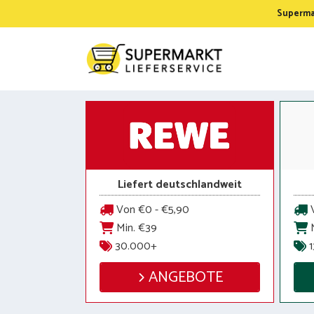
Zum
Supermar
Inhalt
springen
Liefert deutschlandweit
Von €0 - €5,90
V
Min. €39
M
30.000+
1
ANGEBOTE