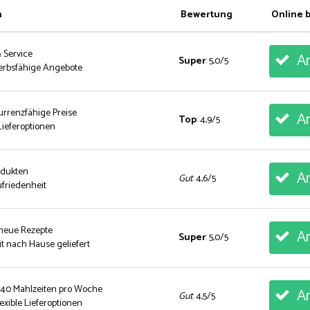
n
Bewertung
Online 
& Service
An
Super
: 5,0/5
erbsfähige Angebote
urrenzfähige Preise
An
Top
: 4,9/5
ieferoptionen
rodukten
An
Gut
: 4,6/5
friedenheit
 neue Rezepte
An
Super
: 5,0/5
t nach Hause geliefert
 40 Mahlzeiten pro Woche
An
Gut
: 4,5/5
exible Lieferoptionen