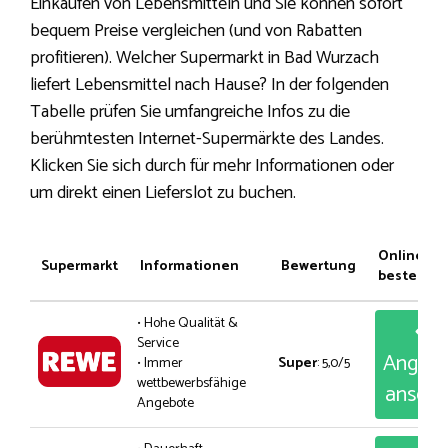
Einkaufen von Lebensmitteln und Sie können sofort
bequem Preise vergleichen (und von Rabatten
profitieren). Welcher Supermarkt in Bad Wurzach
liefert Lebensmittel nach Hause? In der folgenden
Tabelle prüfen Sie umfangreiche Infos zu die
berühmtesten Internet-Supermärkte des Landes.
Klicken Sie sich durch für mehr Informationen oder
um direkt einen Lieferslot zu buchen.
Online
Supermarkt
Informationen
Bewertung
bestellen
• Hohe Qualität &
Service
Angeb
• Immer
Super
: 5,0/5
wettbewerbsfähige
anseh
Angebote