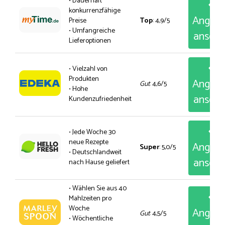
• Dauerhaft
konkurrenzfähige
Angeb
Preise
Top
: 4,9/5
• Umfangreiche
anseh
Lieferoptionen
• Vielzahl von
Produkten
Angeb
Gut
: 4,6/5
• Hohe
anseh
Kundenzufriedenheit
• Jede Woche 30
neue Rezepte
Angeb
Super
: 5,0/5
• Deutschlandweit
anseh
nach Hause geliefert
• Wählen Sie aus 40
Mahlzeiten pro
Woche
Angeb
Gut
: 4,5/5
• Wöchentliche