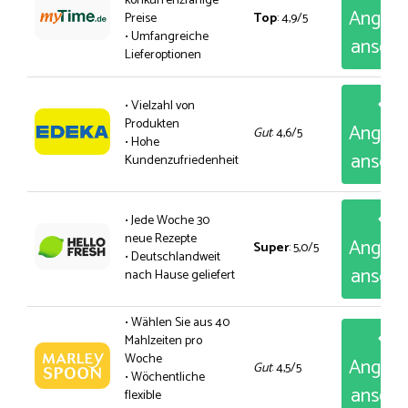
konkurrenzfähige
Angeb
Preise
Top
: 4,9/5
• Umfangreiche
anseh
Lieferoptionen
• Vielzahl von
Produkten
Angeb
Gut
: 4,6/5
• Hohe
anseh
Kundenzufriedenheit
• Jede Woche 30
neue Rezepte
Angeb
Super
: 5,0/5
• Deutschlandweit
anseh
nach Hause geliefert
• Wählen Sie aus 40
Mahlzeiten pro
Woche
Angeb
Gut
: 4,5/5
• Wöchentliche
anseh
flexible