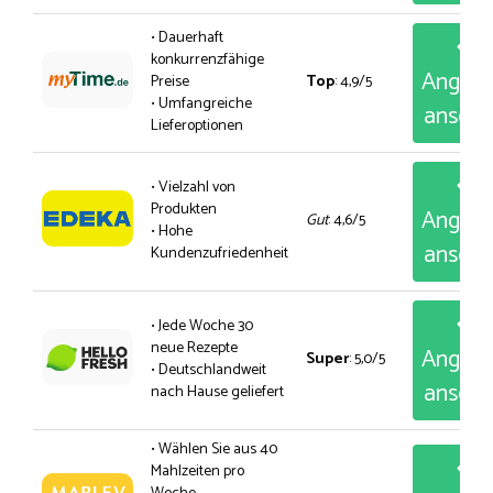
• Dauerhaft
konkurrenzfähige
Angeb
Preise
Top
: 4,9/5
• Umfangreiche
anseh
Lieferoptionen
• Vielzahl von
Produkten
Angeb
Gut
: 4,6/5
• Hohe
anseh
Kundenzufriedenheit
• Jede Woche 30
neue Rezepte
Angeb
Super
: 5,0/5
• Deutschlandweit
anseh
nach Hause geliefert
• Wählen Sie aus 40
Mahlzeiten pro